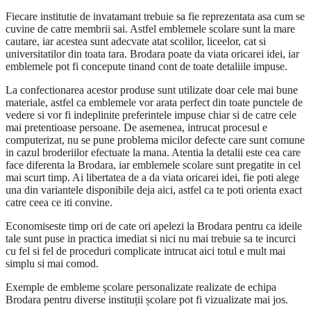
Fiecare institutie de invatamant trebuie sa fie reprezentata asa cum se
cuvine de catre membrii sai. Astfel emblemele scolare sunt la mare
cautare, iar acestea sunt adecvate atat scolilor, liceelor, cat si
universitatilor din toata tara. Brodara poate da viata oricarei idei, iar
emblemele pot fi concepute tinand cont de toate detaliile impuse.
La confectionarea acestor produse sunt utilizate doar cele mai bune
materiale, astfel ca emblemele vor arata perfect din toate punctele de
vedere si vor fi indeplinite preferintele impuse chiar si de catre cele
mai pretentioase persoane. De asemenea, intrucat procesul e
computerizat, nu se pune problema micilor defecte care sunt comune
in cazul broderiilor efectuate la mana. Atentia la detalii este cea care
face diferenta la Brodara, iar emblemele scolare sunt pregatite in cel
mai scurt timp. Ai libertatea de a da viata oricarei idei, fie poti alege
una din variantele disponibile deja aici, astfel ca te poti orienta exact
catre ceea ce iti convine.
Economiseste timp ori de cate ori apelezi la Brodara pentru ca ideile
tale sunt puse in practica imediat si nici nu mai trebuie sa te incurci
cu fel si fel de proceduri complicate intrucat aici totul e mult mai
simplu si mai comod.
Exemple de embleme școlare personalizate realizate de echipa
Brodara pentru diverse instituții școlare pot fi vizualizate mai jos.